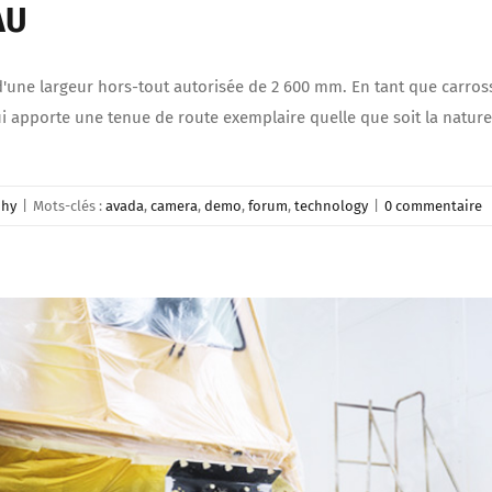
AU
 d'une largeur hors-tout autorisée de 2 600 mm. En tant que carro
 qui apporte une tenue de route exemplaire quelle que soit la nat
phy
|
Mots-clés :
avada
,
camera
,
demo
,
forum
,
technology
|
0 commentaire