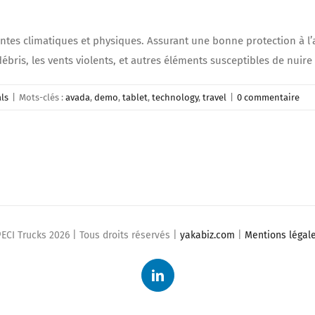
tes climatiques et physiques. Assurant une bonne protection à l’
ris, les vents violents, et autres éléments susceptibles de nuire a
als
|
Mots-clés :
avada
,
demo
,
tablet
,
technology
,
travel
|
0 commentaire
ECI Trucks
2026 | Tous droits réservés |
yakabiz.com
|
Mentions légal
LinkedIn